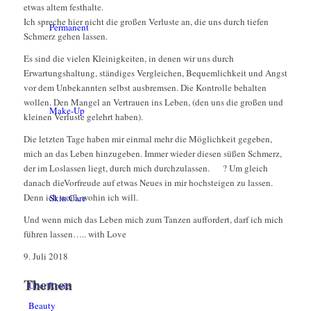
etwas altem festhalte.
Ich spreche hier nicht die großen Verluste an, die uns durch tiefen
Permanent
Schmerz gehen lassen.
Es sind die vielen Kleinigkeiten, in denen wir uns durch
Erwartungshaltung, ständiges Vergleichen, Bequemlichkeit und Angst
vor dem Unbekannten selbst ausbremsen. Die Kontrolle behalten
wollen. Den Mangel an Vertrauen ins Leben, (den uns die großen und
Make-Up
kleinen Verluste gelehrt haben).
Die letzten Tage haben mir einmal mehr die Möglichkeit gegeben,
mich an das Leben hinzugeben. Immer wieder diesen süßen Schmerz,
der im Loslassen liegt, durch mich durchzulassen.
?
Um gleich
danach dieVorfreude auf etwas Neues in mir hochsteigen zu lassen.
Denn ich weiß, wohin ich will.
Skin Care
Und wenn mich das Leben mich zum Tanzen auffordert, darf ich mich
führen lassen….. with Love
9. Juli 2018
Themen
Über Rosie
Beauty