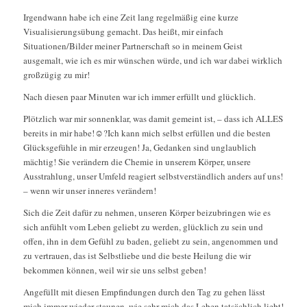
Irgendwann habe ich eine Zeit lang regelmäßig eine kurze
Visualisierungsübung gemacht. Das heißt, mir einfach
Situationen/Bilder meiner Partnerschaft so in meinem Geist
ausgemalt, wie ich es mir wünschen würde, und ich war dabei wirklich
großzügig zu mir!
Nach diesen paar Minuten war ich immer erfüllt und glücklich.
Plötzlich war mir sonnenklar, was damit gemeint ist, – dass ich ALLES
bereits in mir habe!
☺️
?
Ich kann mich selbst erfüllen und die besten
Glücksgefühle in mir erzeugen! Ja, Gedanken sind unglaublich
mächtig! Sie verändern die Chemie in unserem Körper, unsere
Ausstrahlung, unser Umfeld reagiert selbstverständlich anders auf uns!
– wenn wir unser inneres verändern!
Sich die Zeit dafür zu nehmen, unseren Körper beizubringen wie es
sich anfühlt vom Leben geliebt zu werden, glücklich zu sein und
offen, ihn in dem Gefühl zu baden, geliebt zu sein, angenommen und
zu vertrauen, das ist Selbstliebe und die beste Heilung die wir
bekommen können, weil wir sie uns selbst geben!
Angefüllt mit diesen Empfindungen durch den Tag zu gehen lässt
mich immer wieder staunen, wie sehr mich das Leben tatsächlich liebt!