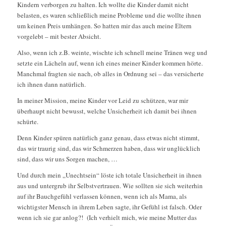
Kindern verborgen zu halten. Ich wollte die Kinder damit nicht
belasten, es waren schließlich meine Probleme und die wollte ihnen
um keinen Preis umhängen. So hatten mir das auch meine Eltern
vorgelebt – mit bester Absicht.
Also, wenn ich z.B. weinte, wischte ich schnell meine Tränen weg und
setzte ein Lächeln auf, wenn ich eines meiner Kinder kommen hörte.
Manchmal fragten sie nach, ob alles in Ordnung sei – das versicherte
ich ihnen dann natürlich.
In meiner Mission, meine Kinder vor Leid zu schützen, war mir
überhaupt nicht bewusst, welche Unsicherheit ich damit bei ihnen
schürte.
Denn Kinder spüren natürlich ganz genau, dass etwas nicht stimmt,
das wir traurig sind, das wir Schmerzen haben, dass wir unglücklich
sind, dass wir uns Sorgen machen, …
Und durch mein „Unechtsein“ löste ich totale Unsicherheit in ihnen
aus und untergrub ihr Selbstvertrauen. Wie sollten sie sich weiterhin
auf ihr Bauchgefühl verlassen können, wenn ich als Mama, als
wichtigster Mensch in ihrem Leben sagte, ihr Gefühl ist falsch. Oder
wenn ich sie gar anlog?! (Ich verhielt mich, wie meine Mutter das