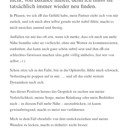
tatsächlich immer wieder neu finden.
In Phasen, wo ich zB das Gefühl habe, mein Partner zieht sich von mir
zurück, und ich mich aber selbst gerade nicht stabil fühle, macht es
mich unsicher, unrund und frustig.
Auffallen tut mir das oft erst, wenn ich merke, dass ich mich um mehr
Nähe bemühe oder sie vielleicht, ohne mit Worten zu kommunizieren,
einfordere, das kann auch ganz schön subtil sein und ihm zB ein
schlechtes Gewissen machen (das geht völlig mühelos, fast wie von
selbst
;-)
).
Schon sitze ich in der Falle, bin in der Opferrolle, fühle mich schwach,
Verlustängste poppen auf in mir, …. und all das zieht weitere
Dynamiken nach sich.
Aus dieser Position heraus das Gespräch zu suchen um meine
Verletzlichkeit, meine Sorge, meine Kränkung oder mein Bedürfnis
nach – in diesem Fall mehr Nähe – auszudrücken, ist kaum
gewinnbringend, macht es meist nur verfahrener.
Mich in dem Fall ebenfalls von ihm zurückzuziehen und meine
Wunden zu lecken, macht es definitiv nicht besser.