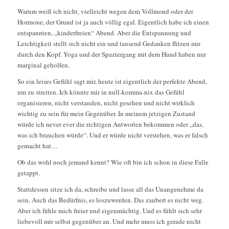
Warum weiß ich nicht, vielleicht wegen dem Vollmond oder der
Hormone, der Grund ist ja auch völlig egal. Eigentlich habe ich einen
entspannten, „kinderfreien“ Abend. Aber die Entspannung und
Leichtigkeit stellt sich nicht ein und tausend Gedanken flitzen mir
durch den Kopf. Yoga und der Spaziergang mit dem Hund haben nur
marginal geholfen.
So ein leises Gefühl sagt mir, heute ist eigentlich der perfekte Abend,
um zu streiten. Ich könnte mir in null-komma-nix das Gefühl
organisieren, nicht verstanden, nicht gesehen und nicht wirklich
wichtig zu sein für mein Gegenüber. In meinem jetzigen Zustand
würde ich never ever die richtigen Antworten bekommen oder „das,
was ich brauchen würde“. Und er würde nicht verstehen, was er falsch
gemacht hat…
Ob das wohl noch jemand kennt? Wie oft bin ich schon in diese Falle
getappt.
Stattdessen sitze ich da, schreibe und lasse all das Unangenehme da
sein. Auch das Bedürfnis, es loszuwerden. Das zaubert es nicht weg.
Aber ich fühle mich freier und eigenmächtig. Und es fühlt sich sehr
liebevoll mir selbst gegenüber an. Und mehr muss ich gerade nicht