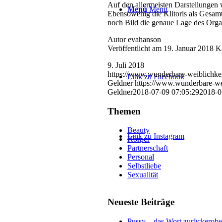
Auf den allermeisten Darstellungen w
Menü
Menü
Ebensowenig die Klitoris als Gesamt
noch Bild die genaue Lage des Orga
Autor evahanson
Veröffentlicht am 19. Januar 2018 K
9. Juli 2018
https://www.wunderbare-weiblichke
Link zu Facebook
Geldner
https://www.wunderbare-we
Geldner
2018-07-09 07:05:29
2018-0
Themen
Beauty
Link zu Instagram
Körper
Partnerschaft
Personal
Selbstliebe
Sexualität
Neueste Beiträge
Pussy – das Wort zurückerobe