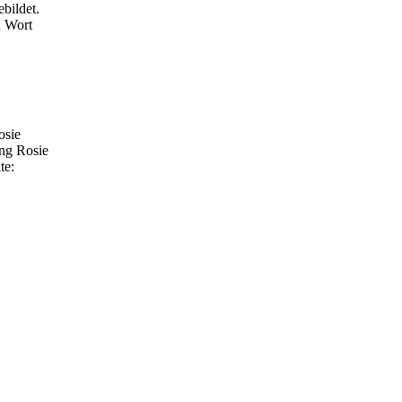
bildet.
n Wort
osie
png
Rosie
te: