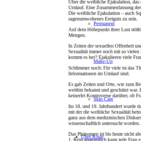
Über die weibliche Ejakulation, das 
Umlauf. Eine Zusammenfassung der 
Die weibliche Ejakulation – auch Sq
sagenumwobenes Ereignis zu sein.
Permanent
Auf dem Höhepunkt ihrer Lust stößt d
Mengen.
In Zeiten der sexuellen Offenheit un
Sexualität immer noch mit so vielen 
kommt es her? Ejakulieren viele Fra
Make-Up
Schlimmer noch: Für viele ist das T
Informationen im Umlauf sind.
Es gab Zeiten und Orte, wie zum Bei
weithin bekannt und geschätzt war. 
keinerlei Kontroverse darüber, ob F
Skin Care
Im 18. und 19. Jahrhundert wurde da
mit der die weibliche Sexualität bet
ganz aus dem medizinischen Diskurs 
wissenschaftlich untersucht worden.
Das Phänomen ist bis heute nicht abs
Über Rosie
1. Rein anatomisch kann jede Frau ej