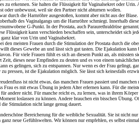
hes zu erkennen. Sie halten die Flüssigkeit für Vaginalsekret oder Urin.
t oder unbewusst, weil sie den Partner nicht abturnen wollen.
 zwar durch die Harnröhre ausgestoßen, kommt aber nicht aus der Blase
h oberhalb des Vaginalgangs um die Harnröhre schmiegt. Innerhalb diese
enumwobene G-Punkt. In der Prostata, auch Paraurethraldrüse genannt,
iese Flüssigkeit kann verschieden beschaffen sein, unterscheidet sich jed
anz klar von Urin und Vaginalsekret.
ei den meisten Frauen durch die Stimulation der Prostata durch die obe
illt dieses Gewebe an und lässt sich gut tasten. Die Ejakulation kann
von. Für viele Frauen fühlt es sich an diesem Punkt an, als müssten si
ert Zeit, dieses neue Empfinden zu deuten und es von einem tatsächliche
nn es gelingen, sich zu entspannen. Nur wenn es der Frau gelingt, ga
 zu pressen, ist die Ejakulation möglich. Sie lässt sich keinesfalls erzw
reudenfluss ist nicht etwas, das manchen Frauen passiert und manchen n
s Frau es mit etwas Übung in jedem Alter erlernen kann. Für die meisten
für andere nicht. Für manche reicht es, zu lernen, was in ihrem Körper
gen Moment loslassen zu können. Andere brauchen ein bisschen Übung. 
l die Stimulation nicht lange genug dauert.
underschöne Bereicherung für die weibliche Sexualität. Sie ist nicht nur
en ganz neue Gefühlswelten. Wir können nur empfehlen, es selbst einma