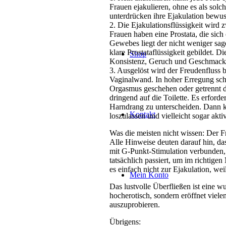
Frauen ejakulieren, ohne es als solc
unterdrücken ihre Ejakulation bewuss
2. Die Ejakulationsflüssigkeit wird
Frauen haben eine Prostata, die sic
Gewebes liegt der nicht weniger sag
klare Prostataflüssigkeit gebildet. D
Shop
Konsistenz, Geruch und Geschmack g
3. Ausgelöst wird der Freudenfluss b
Vaginalwand. In hoher Erregung schw
Orgasmus geschehen oder getrennt da
dringend auf die Toilette. Es erford
Harndrang zu unterscheiden. Dann ka
Kontakt
loszulassen und vielleicht sogar aktiv
Was die meisten nicht wissen: Der F
Alle Hinweise deuten darauf hin, das
mit G-Punkt-Stimulation verbunden, 
tatsächlich passiert, um im richti
es einfach nicht zur Ejakulation, wei
Mein Konto
Das lustvolle Überfließen ist eine w
hocherotisch, sondern eröffnet viel
auszuprobieren.
Übrigens: