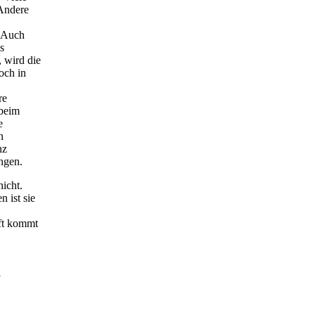
 Andere
. Auch
s
 wird die
och in
re
 beim
e
n
nz
ingen.
icht.
 ist sie
Oft kommt
l