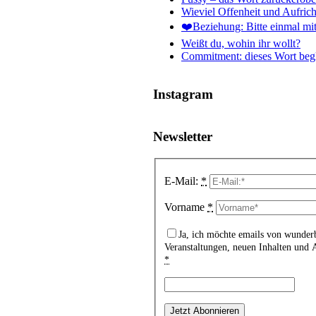
Wieviel Offenheit und Aufrich
❤️Beziehung: Bitte einmal mit
Weißt du, wohin ihr wollt?
Commitment: dieses Wort begl
Instagram
Newsletter
E-Mail:
*
Vorname
*
Ja, ich möchte emails von wunder
Veranstaltungen, neuen Inhalten und
*