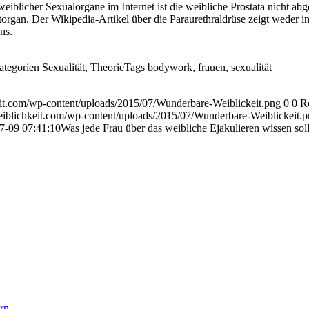
eiblicher Sexualorgane im Internet ist die weibliche Prostata nicht abge
organ. Der Wikipedia-Artikel über die Paraurethraldrüse zeigt weder i
ns.
ategorien Sexualität, TheorieTags bodywork, frauen, sexualität
it.com/wp-content/uploads/2015/07/Wunderbare-Weiblickeit.png
0
0
R
iblichkeit.com/wp-content/uploads/2015/07/Wunderbare-Weiblickeit.
7-09 07:41:10
Was jede Frau über das weibliche Ejakulieren wissen soll
rn