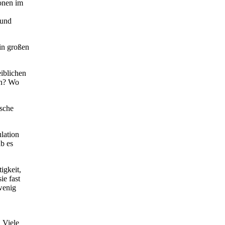
ionen im
 und
 in großen
eiblichen
nn? Wo
lsche
lation
ab es
igkeit,
ie fast
wenig
 Viele