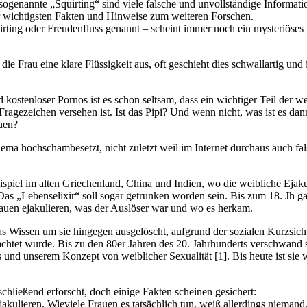
sogenannte „Squirting“ sind viele falsche und unvollständige Informat
wichtigsten Fakten und Hinweise zum weiteren Forschen.
irting oder Freudenfluss genannt – scheint immer noch ein mysteriöses
ie Frau eine klare Flüssigkeit aus, oft geschieht dies schwallartig und
d kostenloser Pornos ist es schon seltsam, dass ein wichtiger Teil der w
Fragezeichen versehen ist. Ist das Pipi? Und wenn nicht, was ist es da
uen?
hema hochschambesetzt, nicht zuletzt weil im Internet durchaus auch fa
spiel im alten Griechenland, China und Indien, wo die weibliche Ejaku
Das „Lebenselixir“ soll sogar getrunken worden sein. Bis zum 18. Jh g
rauen ejakulieren, was der Auslöser war und wo es herkam.
s Wissen um sie hingegen ausgelöscht, aufgrund der sozialen Kurzsicht
rachtet wurde. Bis zu den 80er Jahren des 20. Jahrhunderts verschwand s
und unserem Konzept von weiblicher Sexualität [1]. Bis heute ist sie 
chließend erforscht, doch einige Fakten scheinen gesichert:
akulieren. Wieviele Frauen es tatsächlich tun, weiß allerdings niemand.