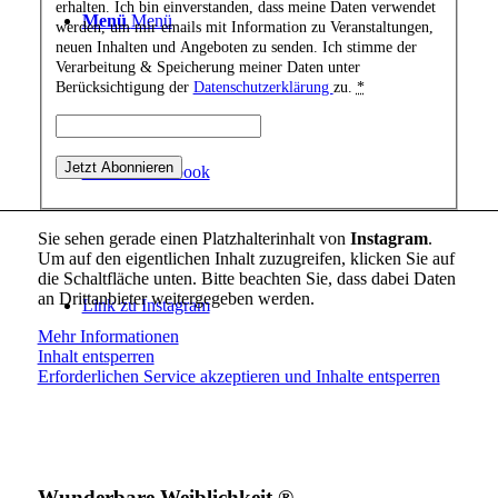
erhalten. Ich bin einverstanden, dass meine Daten verwendet
Menü
Menü
werden, um mir emails mit Information zu Veranstaltungen,
neuen Inhalten und Angeboten zu senden. Ich stimme der
Verarbeitung & Speicherung meiner Daten unter
Berücksichtigung der
Datenschutzerklärung
zu.
*
Link zu Facebook
Sie sehen gerade einen Platzhalterinhalt von
Instagram
.
Um auf den eigentlichen Inhalt zuzugreifen, klicken Sie auf
die Schaltfläche unten. Bitte beachten Sie, dass dabei Daten
an Drittanbieter weitergegeben werden.
Link zu Instagram
Mehr Informationen
Inhalt entsperren
Erforderlichen Service akzeptieren und Inhalte entsperren
Wunderbare Weiblichkeit ®