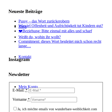
Neueste Beiträge
Pussy – das Wort zurückerobern
Wieviel Offenheit und Aufrichtigkeit tut Kindern gut?
Shop
❤️Beziehung: Bitte einmal mit alles und scharf
Weißt du, wohin ihr wollt?
Commitment: dieses Wort begleitet mich schon recht
lange…
Kontakt
Instagram
Newsletter
Mein Konto
E-Mail:
*
Vorname
*
Ja, ich möchte emails von wunderbare-weiblichkeit.com