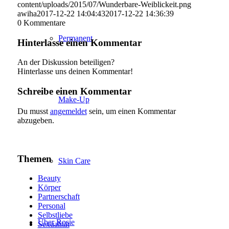
content/uploads/2015/07/Wunderbare-Weiblickeit.png
awiha
2017-12-22 14:04:43
2017-12-22 14:36:39
0
Kommentare
Permanent
Hinterlasse einen Kommentar
An der Diskussion beteiligen?
Hinterlasse uns deinen Kommentar!
Schreibe einen Kommentar
Make-Up
Du musst
angemeldet
sein, um einen Kommentar
abzugeben.
Themen
Skin Care
Beauty
Körper
Partnerschaft
Personal
Selbstliebe
Über Rosie
Sexualität