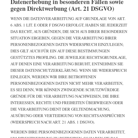
Datenerhebung in besonderen Fällen sowie
gegen Direktwerbung (Art. 21 DSGVO)
WENN DIE DATENVERARBEITUNG AUF GRUNDLAGE VON ART.
6 ABS. 1 LIT. E ODER F DSGVO ERFOLGT, HABEN SIE JEDERZEIT
DAS RECHT, AUS GRÜNDEN, DIE SICH AUS IHRER BESONDEREN
SITUATION ERGEBEN, GEGEN DIE VERARBEITUNG IHRER
PERSONENBEZOGENEN DATEN WIDERSPRUCH EINZULEGEN;
DIES GILT AUCH FÜR EIN AUF DIESE BESTIMMUNGEN
GESTÜTZTES PROFILING. DIE JEWEILIGE RECHTSGRUNDLAGE,
AUF DENEN EINE VERARBEITUNG BERUHT, ENTNEHMEN SIE
DIESER DATENSCHUTZERKLÄRUNG. WENN SIE WIDERSPRUCH
EINLEGEN, WERDEN WIR IHRE BETROFFENEN
PERSONENBEZOGENEN DATEN NICHT MEHR VERARBEITEN,
ES SEI DENN, WIR KÖNNEN ZWINGENDE SCHUTZWÜRDIGE
GRÜNDE FÜR DIE VERARBEITUNG NACHWEISEN, DIE IHRE
INTERESSEN, RECHTE UND FREIHEITEN ÜBERWIEGEN ODER
DIE VERARBEITUNG DIENT DER GELTENDMACHUNG,
AUSÜBUNG ODER VERTEIDIGUNG VON RECHTSANSPRÜCHEN
(WIDERSPRUCH NACH ART. 21 ABS. 1 DSGVO).
WERDEN IHRE PERSONENBEZOGENEN DATEN VERARBEITET,