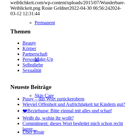
weiblichkeit.com/wp-content/uploads/2015/07/Wunderbare-
Weiblickeit.png
Rosie Geldner
2022-04-30 06:56:24
2024-
03-12 12:31:44
Permanent
Themen
Beauty
Körper
Partnerschaft
Make-Up
Personal
Selbstliebe
Sexualität
Neueste Beiträge
Skin Care
Pussy – das Wort zurückerobern
Wieviel Offenheit und Aufrichtigkeit tut Kindern gut?
❤️Beziehung: Bitte einmal mit alles und scharf
Weißt du, wohin ihr wollt?
Commitment: dieses Wort begleitet mich schon recht
lange…
Über Rosie