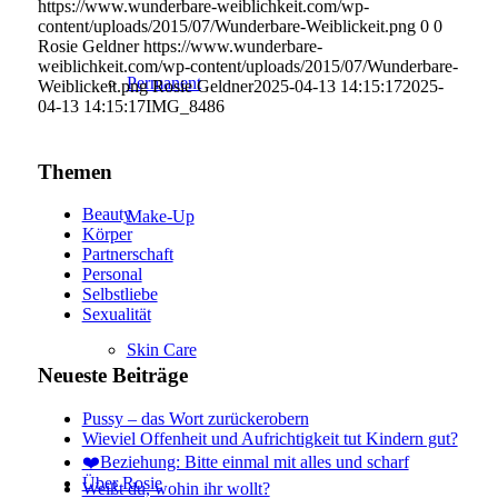
https://www.wunderbare-weiblichkeit.com/wp-
content/uploads/2015/07/Wunderbare-Weiblickeit.png
0
0
Rosie Geldner
https://www.wunderbare-
weiblichkeit.com/wp-content/uploads/2015/07/Wunderbare-
Permanent
Weiblickeit.png
Rosie Geldner
2025-04-13 14:15:17
2025-
04-13 14:15:17
IMG_8486
Themen
Beauty
Make-Up
Körper
Partnerschaft
Personal
Selbstliebe
Sexualität
Skin Care
Neueste Beiträge
Pussy – das Wort zurückerobern
Wieviel Offenheit und Aufrichtigkeit tut Kindern gut?
❤️Beziehung: Bitte einmal mit alles und scharf
Über Rosie
Weißt du, wohin ihr wollt?