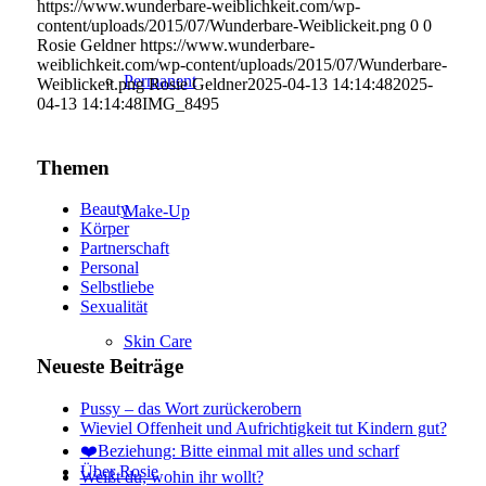
https://www.wunderbare-weiblichkeit.com/wp-
content/uploads/2015/07/Wunderbare-Weiblickeit.png
0
0
Rosie Geldner
https://www.wunderbare-
weiblichkeit.com/wp-content/uploads/2015/07/Wunderbare-
Permanent
Weiblickeit.png
Rosie Geldner
2025-04-13 14:14:48
2025-
04-13 14:14:48
IMG_8495
Themen
Beauty
Make-Up
Körper
Partnerschaft
Personal
Selbstliebe
Sexualität
Skin Care
Neueste Beiträge
Pussy – das Wort zurückerobern
Wieviel Offenheit und Aufrichtigkeit tut Kindern gut?
❤️Beziehung: Bitte einmal mit alles und scharf
Über Rosie
Weißt du, wohin ihr wollt?