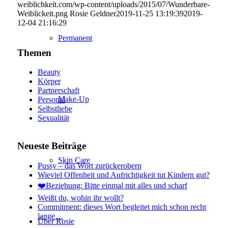
weiblichkeit.com/wp-content/uploads/2015/07/Wunderbare-
Weiblickeit.png
Rosie Geldner
2019-11-25 13:19:39
2019-
12-04 21:16:29
Permanent
Themen
Beauty
Körper
Partnerschaft
Make-Up
Personal
Selbstliebe
Sexualität
Neueste Beiträge
Skin Care
Pussy – das Wort zurückerobern
Wieviel Offenheit und Aufrichtigkeit tut Kindern gut?
❤️Beziehung: Bitte einmal mit alles und scharf
Weißt du, wohin ihr wollt?
Commitment: dieses Wort begleitet mich schon recht
lange…
Über Rosie