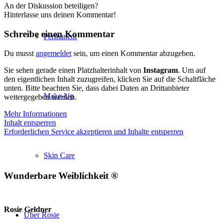
An der Diskussion beteiligen?
Hinterlasse uns deinen Kommentar!
Schreibe einen Kommentar
Permanent
Du musst
angemeldet
sein, um einen Kommentar abzugeben.
Sie sehen gerade einen Platzhalterinhalt von
Instagram
. Um auf
den eigentlichen Inhalt zuzugreifen, klicken Sie auf die Schaltfläche
unten. Bitte beachten Sie, dass dabei Daten an Drittanbieter
Make-Up
weitergegeben werden.
Mehr Informationen
Inhalt entsperren
Erforderlichen Service akzeptieren und Inhalte entsperren
Skin Care
Wunderbare Weiblichkeit ®
Rosie Geldner
Über Rosie