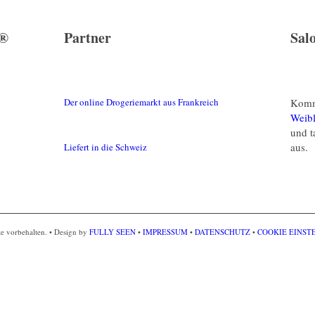
 ®
Partner
Sal
Komm
Der online Drogeriemarkt aus Frankreich
Weibl
und t
aus.
Liefert in die Schweiz
e vorbehalten. • Design by
FULLY SEEN
•
IMPRESSUM
•
DATENSCHUTZ
•
COOKIE EINS