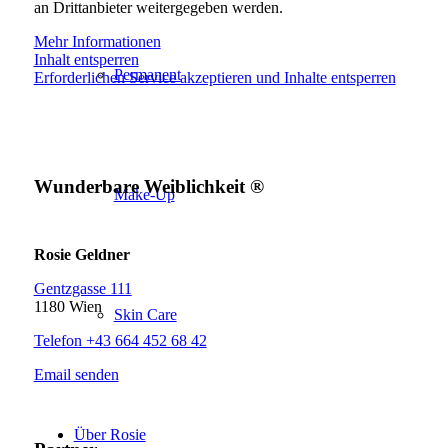
an Drittanbieter weitergegeben werden.
Mehr Informationen
Inhalt entsperren
Permanent
Erforderlichen Service akzeptieren und Inhalte entsperren
Wunderbare Weiblichkeit ®
Make-Up
Rosie Geldner
Gentzgasse 111
1180 Wien
Skin Care
Telefon +43 664 452 68 42
Email senden
Über Rosie