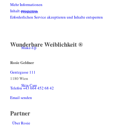
Mehr Informationen
Inhalt entsperren
Permanent
Erforderlichen Service akzeptieren und Inhalte entsperren
Wunderbare Weiblichkeit ®
Make-Up
Rosie Geldner
Gentzgasse 111
1180 Wien
Skin Care
Telefon +43 664 452 68 42
Email senden
Partner
Über Rosie