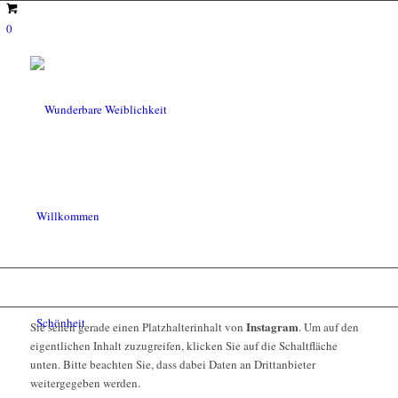
0
Willkommen
Schönheit
Instagram
Sie sehen gerade einen Platzhalterinhalt von
. Um auf den
eigentlichen Inhalt zuzugreifen, klicken Sie auf die Schaltfläche
unten. Bitte beachten Sie, dass dabei Daten an Drittanbieter
weitergegeben werden.