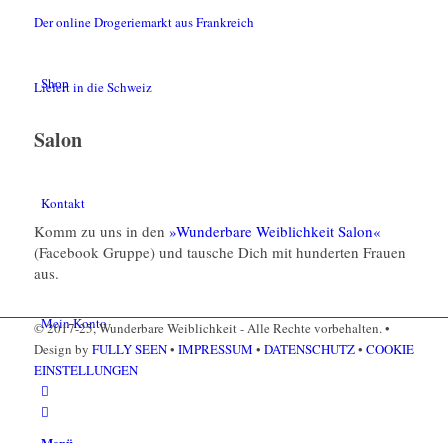
Der online Drogeriemarkt aus Frankreich
Shop
Liefert in die Schweiz
Salon
Kontakt
Komm zu uns in den
»Wunderbare Weiblichkeit Salon«
(Facebook Gruppe) und tausche Dich mit hunderten Frauen
aus.
Mein Konto
© 2017-25, Wunderbare Weiblichkeit - Alle Rechte vorbehalten. •
Design by
FULLY SEEN
•
IMPRESSUM
•
DATENSCHUTZ
•
COOKIE
EINSTELLUNGEN
Menü