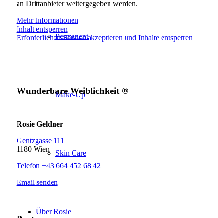
an Drittanbieter weitergegeben werden.
Mehr Informationen
Inhalt entsperren
Permanent
Erforderlichen Service akzeptieren und Inhalte entsperren
Wunderbare Weiblichkeit ®
Make-Up
Rosie Geldner
Gentzgasse 111
1180 Wien
Skin Care
Telefon +43 664 452 68 42
Email senden
Über Rosie