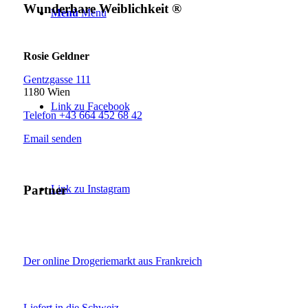
Wunderbare Weiblichkeit ®
Menü
Menü
Rosie Geldner
Gentzgasse 111
1180 Wien
Link zu Facebook
Telefon +43 664 452 68 42
Email senden
Partner
Link zu Instagram
Der online Drogeriemarkt aus Frankreich
Liefert in die Schweiz