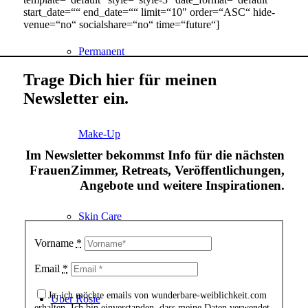
start_date=““ end_date=““ limit=“10″ order=“ASC“ hide-
venue=“no“ socialshare=“no“ time=“future“]
Permanent
Trage Dich hier für meinen
Newsletter ein.
Make-Up
Im Newsletter bekommst Info für die nächsten
FrauenZimmer, Retreats, Veröffentlichungen,
Angebote und weitere Inspirationen.
Skin Care
Vorname
*
Email
*
Ja, ich möchte emails von wunderbare-weiblichkeit.com
Über Rosie
erhalten. Ich bin einverstanden, dass meine Daten verwendet