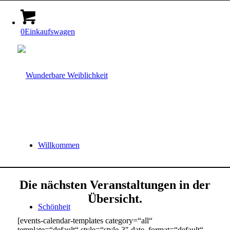
0
Einkaufswagen
Willkommen
Die nächsten Veranstaltungen in der
Übersicht.
Schönheit
[events-calendar-templates category=“all“
template=“default“ style=“style-3″ date_format=“default“