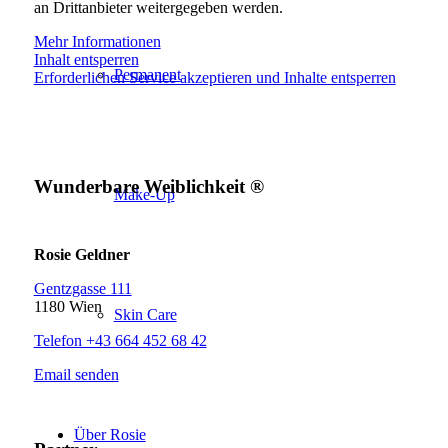
an Drittanbieter weitergegeben werden.
Mehr Informationen
Inhalt entsperren
Permanent
Erforderlichen Service akzeptieren und Inhalte entsperren
Wunderbare Weiblichkeit ®
Make-Up
Rosie Geldner
Gentzgasse 111
1180 Wien
Skin Care
Telefon +43 664 452 68 42
Email senden
Über Rosie