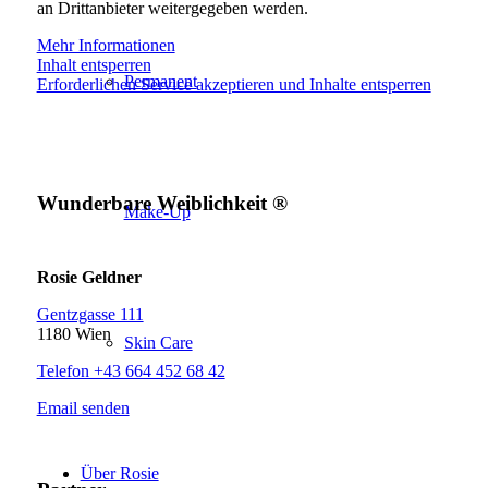
an Drittanbieter weitergegeben werden.
Mehr Informationen
Inhalt entsperren
Permanent
Erforderlichen Service akzeptieren und Inhalte entsperren
Wunderbare Weiblichkeit ®
Make-Up
Rosie Geldner
Gentzgasse 111
1180 Wien
Skin Care
Telefon +43 664 452 68 42
Email senden
Über Rosie