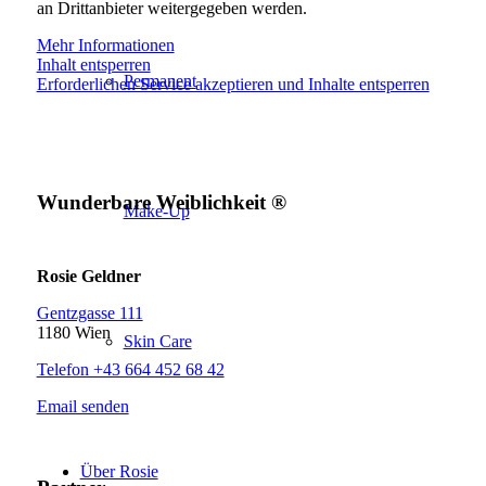
an Drittanbieter weitergegeben werden.
Mehr Informationen
Inhalt entsperren
Permanent
Erforderlichen Service akzeptieren und Inhalte entsperren
Wunderbare Weiblichkeit ®
Make-Up
Rosie Geldner
Gentzgasse 111
1180 Wien
Skin Care
Telefon +43 664 452 68 42
Email senden
Über Rosie